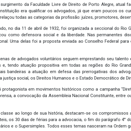
rgimento da Faculdade Livre de Direito de Porto Alegre, atual fa
stituição era qualificar os advogados, já que eram poucos os curso
trelaçou todas as categorias da profissão: juízes, promotores, de
o, no dia 11 de abril de 1932, foi organizada a seccional do Rio
cou como defensora social e da liberdade. Nas permanentes dis
acional. Uma delas foi a proposta enviada ao Conselho Federal pa
enas de advogados voluntários seguem emprestando seu talento e 
e, tendo atuação propositiva em todas as regiões do Rio Grand
pais bandeiras a atuação em defesa das prerrogativas dos advo
 a justiça social, os Direitos Humanos e o Estado Democrático de Dir
 protagonista em movimentos históricos como a campanha "Diretas
mprensa, a convocação da Assembleia Nacional Constituinte, entre 
a classe ao longo de sua história, destacam-se os compromissos
is, os 30 dias de férias para a advocacia, o fim do parágrafo 4° do
ários e o Supersimples. Todos esses temas nasceram na Ordem gaú