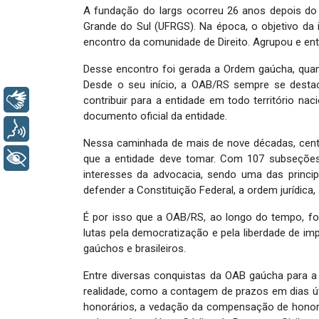
A fundação do Iargs ocorreu 26 anos depois do su
Grande do Sul (UFRGS). Na época, o objetivo da in
encontro da comunidade de Direito. Agrupou e en
Desse encontro foi gerada a Ordem gaúcha, quand
Desde o seu início, a OAB/RS sempre se desta
Libras
contribuir para a entidade em todo território n
documento oficial da entidade.
Voz
Nessa caminhada de mais de nove décadas, cent
+ Acessibilidade
que a entidade deve tomar. Com 107 subseções 
interesses da advocacia, sendo uma das princi
defender a Constituição Federal, a ordem jurídica,
É por isso que a OAB/RS, ao longo do tempo, foi
lutas pela democratização e pela liberdade de i
gaúchos e brasileiros.
Entre diversas conquistas da OAB gaúcha para 
realidade, como a contagem de prazos em dias úte
honorários, a vedação da compensação de honor